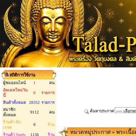
สถิติการใช้งาน
ผู้ชมออนไลน์
1
คน
อัพเดทใหม่วัน
0
รายการ
นี้
สินค้าทั้งหมด
28352
รายการ
สมาชิก
ค้นหาประกาศ
9112
คน
ทั้งหมด
ร้านค้า อับ
9
ร้าน
เกรด
หมวดหมู่ประกาศ
» พระเนื้
ร้านค้า Verify
1136
ร้าน