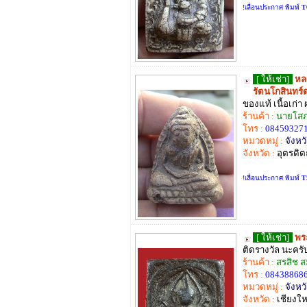
!เลื่อนประกาศ พิมพ์
T
[ ให้เช่า]
หลว
รัตนโกสินทร์
ของแท้ เนื้อเก่า
ร้านค้า :
นายโสภ
โทร :
08459327
หมวดหมู่ :
จังหวั
จังหวัด :
อุตรดิต
!เลื่อนประกาศ พิมพ์
T
[ ให้เช่า]
พร
ติดรางวัล นะคร
ร้านค้า :
สรสิช ส
โทร :
08438868
หมวดหมู่ :
จังหวั
จังหวัด :
เชียงให