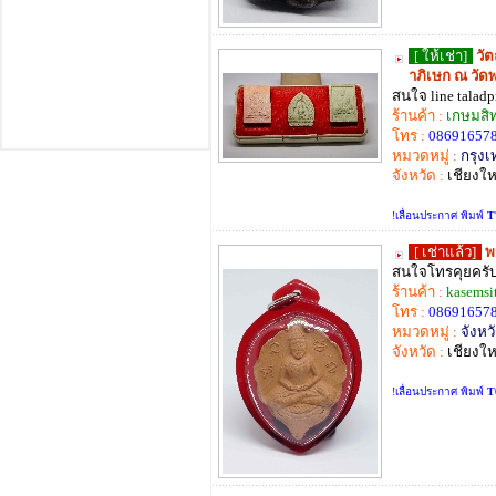
[ ให้เช่า]
วัต
าภิเษก ณ วัดพ
สนใจ line taladp
ร้านค้า :
เกษมสิท
โทร :
08691657
หมวดหมู่ :
กรุง
จังหวัด :
เชียงให
!เลื่อนประกาศ พิมพ์
T
[ เช่าแล้ว]
พ
สนใจโทรคุยครั
ร้านค้า :
kasemsi
โทร :
08691657
หมวดหมู่ :
จังหวั
จังหวัด :
เชียงให
!เลื่อนประกาศ พิมพ์
T