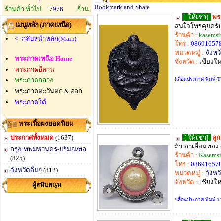
ร้านค้า ทั่วไป
7976
ร้าน
[ ให้เช่า]
พร
เมนูหลัก (ภาคเหนือ)
สนใจโทรคุยครั
ร้านค้า :
kasemsi
<- กลับหน้าหลัก(Main)
โทร :
08691657
หมวดหมู่ :
จังหวั
พระภาคเหนือ Home
จังหวัด :
เชียงให
พระภาคอีสาน
พระภาคกลาง
!เลื่อนประกาศ พิมพ์
T
พระภาคตะวันตก & ออก
พระภาคใต้
พระเนื้อผงยอดนิยม
ประกาศทั้งหมด
(1637)
[ ให้เช่า]
ลู
ถ้าเอาเลี่ยมทอง
กรุงเทพมหานคร-ปริมณฑล
ร้านค้า :
Kasemsi
(825)
โทร :
08691657
จังหวัดอื่นๆ
(812)
หมวดหมู่ :
จังหวั
จังหวัด :
เชียงให
ผู้สนับสนุน
!เลื่อนประกาศ พิมพ์
T